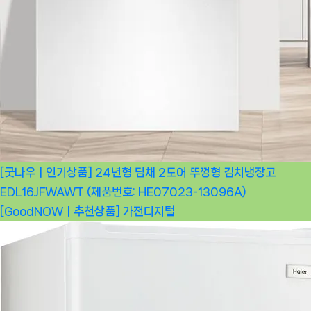
[굿나우ㅣ인기상품] 24년형 딤채 2도어 뚜껑형 김치냉장고
EDL16JFWAWT (제품번호: HE07023-13096A)
[GoodNOWㅣ추천상품]
가전디지털