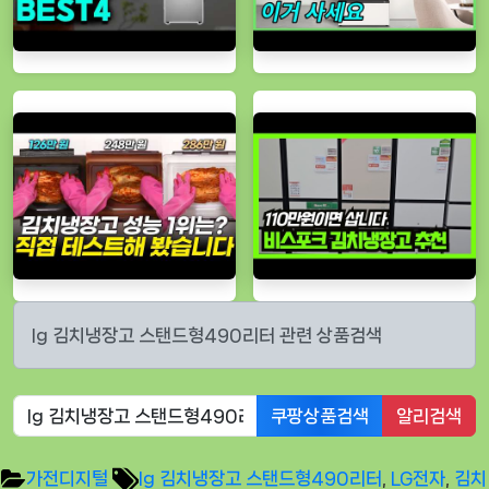
lg 김치냉장고 스탠드형490리터 관련 상품검색
쿠팡상품검색
알리검색
Tags:
가전디지털
lg 김치냉장고 스탠드형490리터
,
LG전자
,
김치