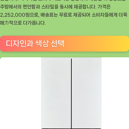
김
주방에서의 편안함과 스타일을 동시에 제공합니다. 가격은
치
2,252,000원으로, 배송료는 무료로 제공되어 소비자들에게 더욱
톡
매力적으로 다가옵니다.
톡
스
디자인과 색상 선택
탠
드
형
냉
장
고
(모
델
명:
OB-
GN980C,