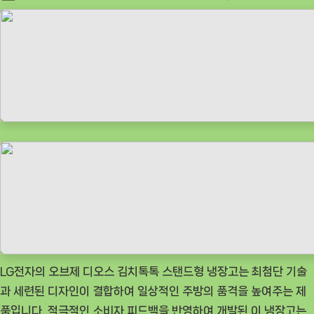
on
나
우
ㅣ
인
기
상
품]
LG
전
자
오
브
제
디
LG전자의 오브제 디오스 김치톡톡 스탠드형 냉장고는 최첨단 기술
오
과 세련된 디자인이 결합하여 일상적인 주방의 품격을 높여주는 제
스
품입니다. 적극적인 소비자 피드백을 반영하여 개발된 이 냉장고는