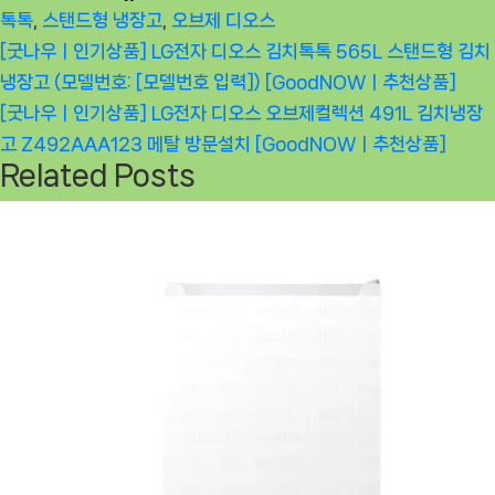
톡톡
,
스탠드형 냉장고
,
오브제 디오스
글
Previous
[굿나우ㅣ인기상품] LG전자 디오스 김치톡톡 565L 스탠드형 김치
탐
Post:
냉장고 (모델번호: [모델번호 입력]) [GoodNOWㅣ추천상품]
색
Next
[굿나우ㅣ인기상품] LG전자 디오스 오브제컬렉션 491L 김치냉장
Post:
고 Z492AAA123 메탈 방문설치 [GoodNOWㅣ추천상품]
Related Posts