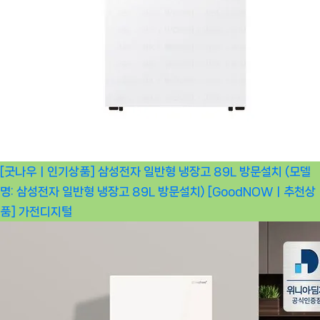
[굿나우ㅣ인기상품] 삼성전자 일반형 냉장고 89L 방문설치 (모델
명: 삼성전자 일반형 냉장고 89L 방문설치) [GoodNOWㅣ추천상
품]
가전디지털