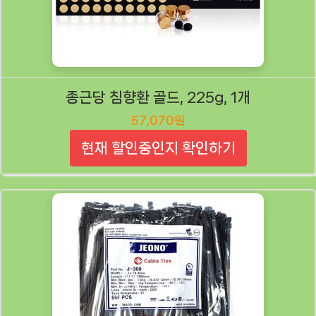
종근당 침향환 골드, 225g, 1개
57,070원
현재 할인중인지 확인하기