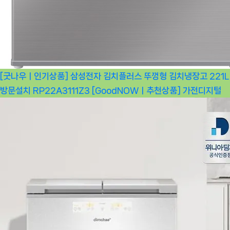
[굿나우ㅣ인기상품] 삼성전자 김치플러스 뚜껑형 김치냉장고 221L
방문설치 RP22A3111Z3 [GoodNOWㅣ추천상품]
가전디지털