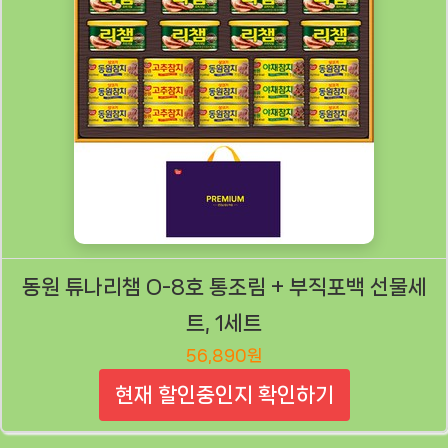
동원 튜나리챔 O-8호 통조림 + 부직포백 선물세
트, 1세트
56,890원
현재 할인중인지 확인하기