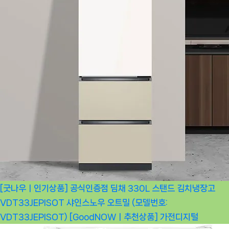
[굿나우ㅣ인기상품] 공식인증점 딤채 330L 스탠드 김치냉장고
VDT33JEPISOT 샤인스노우 오트밀 (모델번호:
VDT33JEPISOT) [GoodNOWㅣ추천상품]
가전디지털