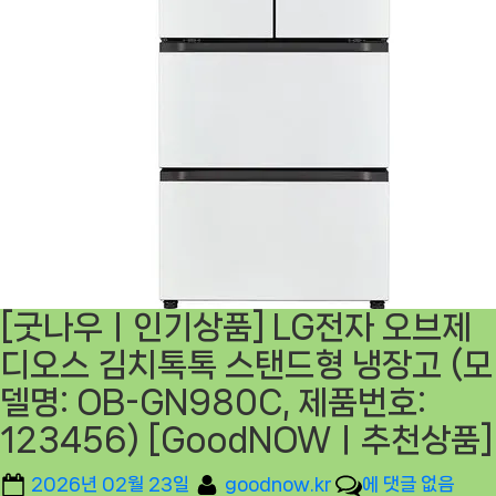
[굿나우ㅣ인기상품] LG전자 오브제
디오스 김치톡톡 스탠드형 냉장고 (모
델명: OB-GN980C, 제품번호:
123456) [GoodNOWㅣ추천상품]
Posted
By
[굿
2026년 02월 23일
goodnow.kr
에 댓글 없음