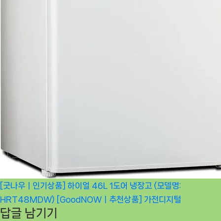
[굿나우ㅣ인기상품] 하이얼 46L 1도어 냉장고 (모델명:
HRT48MDW) [GoodNOWㅣ추천상품]
가전디지털
답글 남기기