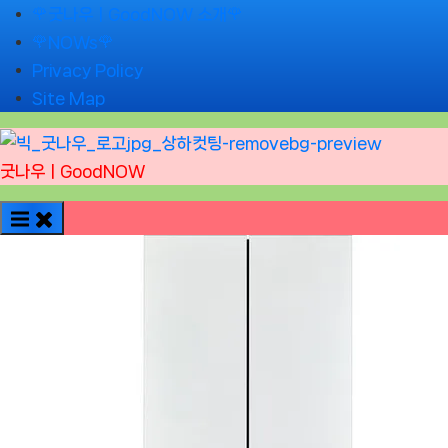
Skip
🌹굿나우ㅣGoodNOW 소개🌹
to
🌹NOWs🌹
content
Privacy Policy
Site Map
굿나우ㅣGoodNOW