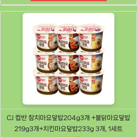
CJ 컵반 참치마요덮밥204g3개 +불닭마요덮밥
219g3개+치킨마요덮밥233g 3개, 1세트