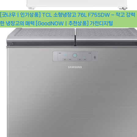
[굿나우ㅣ인기상품] TCL 소형냉장고 76L F75SDW – 작고 강력
한 냉장고의 매력 [GoodNOWㅣ추천상품]
가전디지털