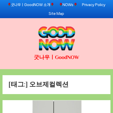
Skip
굿나우ㅣGoodNOW 소개
NOWs
Privacy Policy
to
Site Map
content
굿나우ㅣGoodNOW
[태그:]
오브제컬렉션