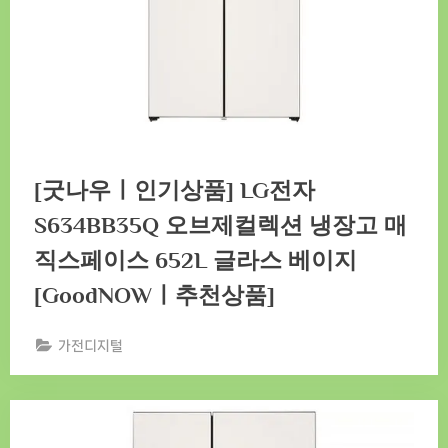
[굿나우ㅣ인기상품] LG전자
S634BB35Q 오브제컬렉션 냉장고 매
직스페이스 652L 글라스 베이지
[GoodNOWㅣ추천상품]
가전디지털