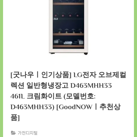
[굿나우ㅣ인기상품] LG전자 오브제컬
렉션 일반형냉장고 D463MHH33
461L 크림화이트 (모델번호:
D463MHH33) [GoodNOWㅣ추천상
품]
가전디지털