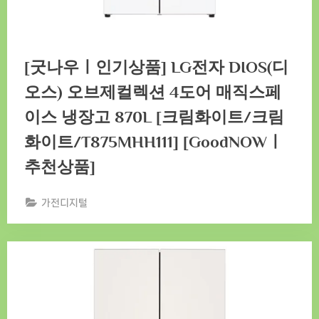
[굿나우ㅣ인기상품] LG전자 DIOS(디
오스) 오브제컬렉션 4도어 매직스페
이스 냉장고 870L [크림화이트/크림
화이트/T875MHH111] [GoodNOWㅣ
추천상품]
가전디지털