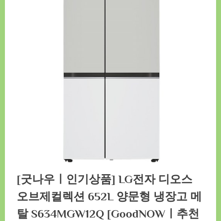
[굿나우ㅣ인기상품] LG전자 디오스
오브제컬렉션 652L 양문형 냉장고 메
탈 S634MGW12Q [GoodNOWㅣ추천