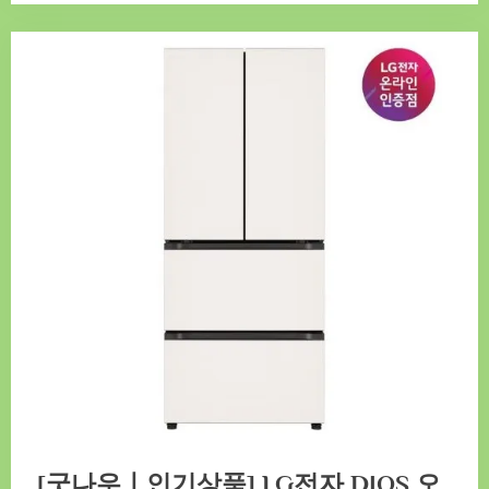
[굿나우ㅣ인기상품] LG전자 DIOS 오