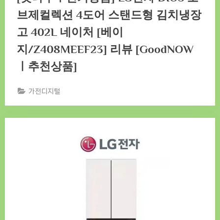
브제컬렉션 4도어 스탠드형 김치냉장
고 402L 네이처 [베이
지/Z408MEEF23] 리뷰 [GoodNOW
ㅣ추천상품]
가전디지털