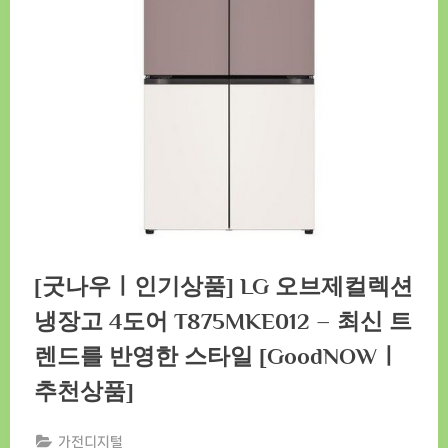
[굿나우ㅣ인기상품] LG 오브제컬렉션
냉장고 4도어 T875MKE012 – 최신 트
렌드를 반영한 스타일 [GoodNOWㅣ
추천상품]
가전디지털