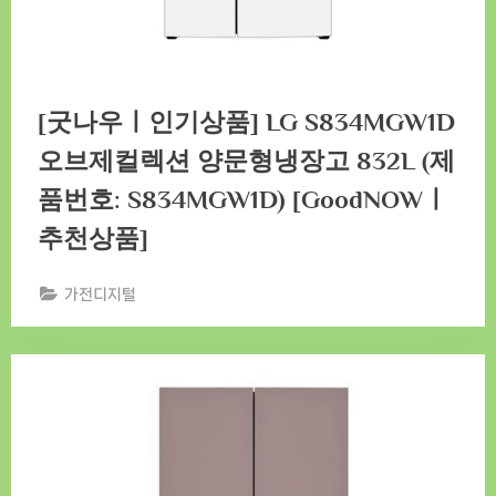
[굿나우ㅣ인기상품] LG S834MGW1D
오브제컬렉션 양문형냉장고 832L (제
품번호: S834MGW1D) [GoodNOWㅣ
추천상품]
가전디지털