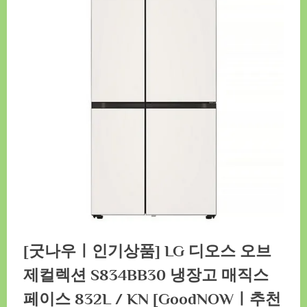
[굿나우ㅣ인기상품] LG 디오스 오브
제컬렉션 S834BB30 냉장고 매직스
페이스 832L / KN [GoodNOWㅣ추천