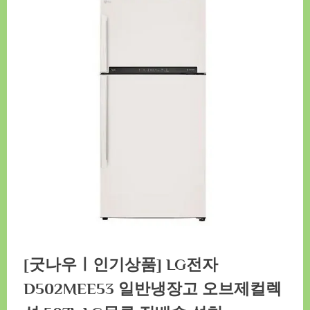
[굿나우ㅣ인기상품] LG전자
D502MEE53 일반냉장고 오브제컬렉