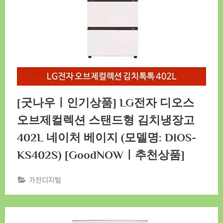
[굿나우ㅣ인기상품] LG전자 디오스
오브제컬렉션 스탠드형 김치냉장고
402L 네이처 베이지 (모델명: DIOS-
KS402S) [GoodNOWㅣ추천상품]
가전디지털