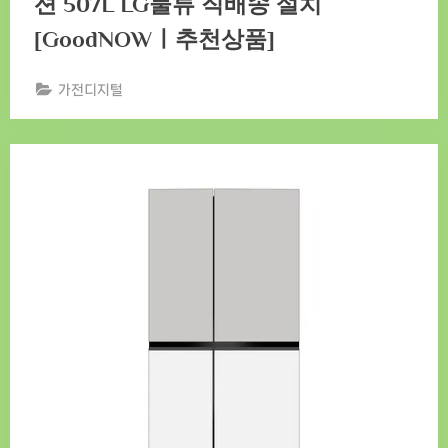
션 507L LG물류 직배송 설치
[GoodNOWㅣ추천상품]
가전디지털