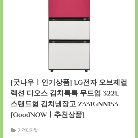
[굿나우ㅣ인기상품] LG전자 오브제컬
렉션 디오스 김치톡톡 무드업 322L
스탠드형 김치냉장고 Z331GNN153
[GoodNOWㅣ추천상품]
가전디지털