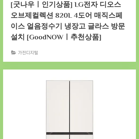
[굿나우ㅣ인기상품] LG전자 디오스
오브제컬렉션 820L 4도어 매직스페
이스 얼음정수기 냉장고 글라스 방문
설치 [GoodNOWㅣ추천상품]
가전디지털