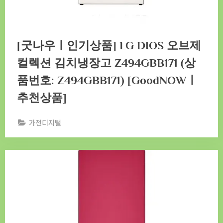
[굿나우ㅣ인기상품] LG DIOS 오브제
컬렉션 김치냉장고 Z494GBB171 (상
품번호: Z494GBB171) [GoodNOWㅣ
추천상품]
가전디지털