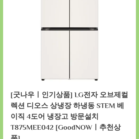
[굿나우ㅣ인기상품] LG전자 오브제컬
렉션 디오스 상냉장 하냉동 STEM 베
이직 4도어 냉장고 방문설치
T875MEE042 [GoodNOWㅣ추천상
품]