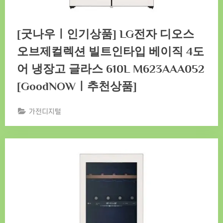
[굿나우ㅣ인기상품] LG전자 디오스
오브제컬렉션 빌트인타입 베이직 4도
어 냉장고 글라스 610L M623AAA052
[GoodNOWㅣ추천상품]
가전디지털