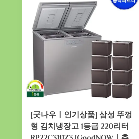
[굿나우ㅣ인기상품] 삼성 뚜껑
형 김치냉장고 1등급 220리터
RP22C3111Z3 [GoodNOWㅣ추