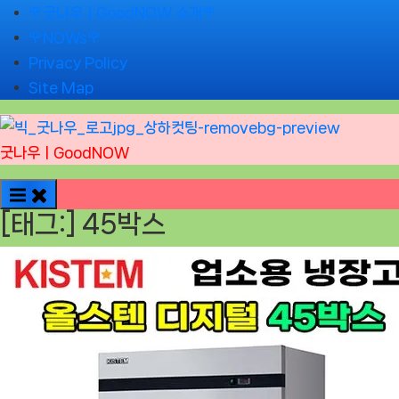
Skip
🌹굿나우ㅣGoodNOW 소개🌹
to
🌹NOWs🌹
content
Privacy Policy
Site Map
굿나우ㅣGoodNOW
[태그:]
45박스