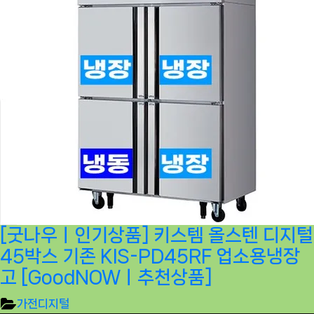
[굿나우ㅣ인기상품] 키스템 올스텐 디지털
45박스 기존 KIS-PD45RF 업소용냉장
고 [GoodNOWㅣ추천상품]
가전디지털