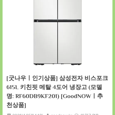
[굿나우ㅣ인기상품] 삼성전자 비스포크
615L 키친핏 메탈 4도어 냉장고 (모델
명: RF60DB9KF201) [GoodNOWㅣ추
천상품]