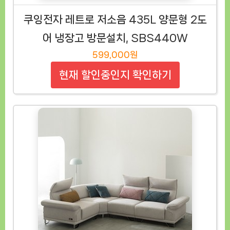
쿠잉전자 레트로 저소음 435L 양문형 2도
어 냉장고 방문설치, SBS440W
599,000원
현재 할인중인지 확인하기