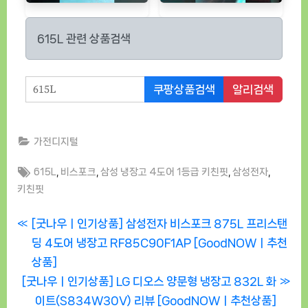
615L 관련 상품검색
쿠팡상품검색
알리검색
가전디지털
Tags:
,
,
,
,
615L
비스포크
삼성 냉장고 4도어 1등급 키친핏
삼성전자
키친핏
글
P
[굿나우ㅣ인기상품] 삼성전자 비스포크 875L 프리스탠
r
딩 4도어 냉장고 RF85C90F1AP [GoodNOWㅣ추천
탐
e
상품]
색
N
v
[굿나우ㅣ인기상품] LG 디오스 양문형 냉장고 832L 화
e
i
이트(S834W30V) 리뷰 [GoodNOWㅣ추천상품]