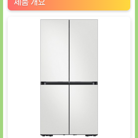
제품 개요
핏
메
탈
4
도
어
냉
장
고
(모
델
명:
RF60DB9KF201)
[GoodNOW
ㅣ
추
천
상
품]