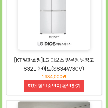
[KT알파쇼핑]LG 디오스 양문형 냉장고
832L 화이트(S834W30V)
1,634,000원
현재 할인중인지 확인하기