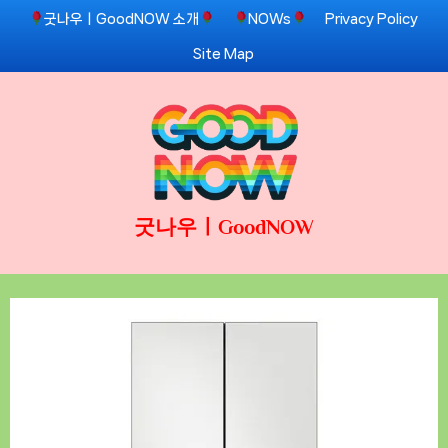
Skip
굿나우ㅣGoodNOW 소개
NOWs
Privacy Policy
to
Site Map
content
굿나우ㅣGoodNOW