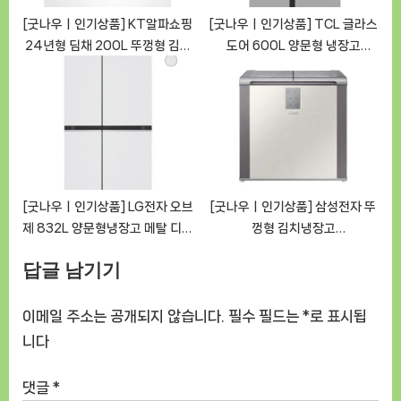
[굿나우ㅣ인기상품] KT알파쇼핑
[굿나우ㅣ인기상품] TCL 글라스
24년형 딤채 200L 뚜껑형 김치
도어 600L 양문형 냉장고
냉장고 EDL20JFWAWS
P633SBGS (상품번호:
[GoodNOWㅣ추천상품]
HU073183-23004A)
[GoodNOWㅣ추천상품]
[굿나우ㅣ인기상품] LG전자 오브
[굿나우ㅣ인기상품] 삼성전자 뚜
제 832L 양문형냉장고 메탈 디오
껑형 김치냉장고
스 S834MWW12 (모델번호:
RP20C3111EG 202L
답글 남기기
S834MWW12) [GoodNOW
[GoodNOWㅣ추천상품]
ㅣ추천상품]
이메일 주소는 공개되지 않습니다.
필수 필드는
*
로 표시됩
니다
댓글
*