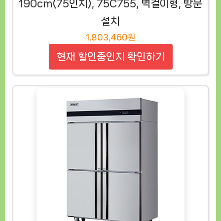
190cm(75인치), 75C755, 벽걸이형, 방문
설치
1,803,460원
현재 할인중인지 확인하기