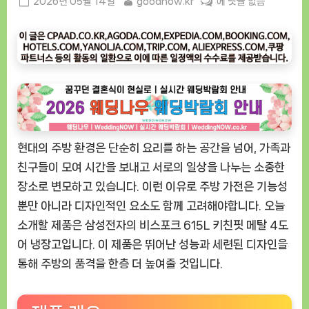
Posted
By
[굿
2026년 05월 14일
goodnow.kr
에 댓글 없음
on
나
우
ㅣ
인
기
상
품]
삼
현대의 주방 환경은 단순히 요리를 하는 공간을 넘어, 가족과
성
전
친구들이 모여 시간을 보내고 서로의 일상을 나누는 소중한
자
장소로 변모하고 있습니다. 이런 이유로 주방 가전은 기능성
비
뿐만 아니라 디자인적인 요소도 함께 고려해야합니다. 오늘
스
소개할 제품은 삼성전자의 비스포크 615L 키친핏 메탈 4도
포
어 냉장고입니다. 이 제품은 뛰어난 성능과 세련된 디자인을
크
통해 주방의 품격을 한층 더 높여줄 것입니다.
615L
키
친