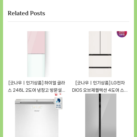
x
o
Related Posts
t
u
P
s
o
P
s
o
t
s
:
t
:
[굿나우ㅣ인기상품] 하이얼 글라
[굿나우ㅣ인기상품] LG전자
스 248L 2도어 냉장고 방문설치
DIOS 오브제컬렉션 4도어 스탠
(모델명: HRP257MDPW)
드형 김치냉장고 402L 네이처
[GoodNOWㅣ추천상품]
[베이지/Z408MEEF23] 리뷰
[GoodNOWㅣ추천상품]