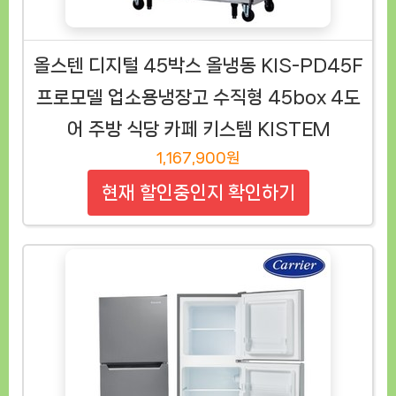
올스텐 디지털 45박스 올냉동 KIS-PD45F
프로모델 업소용냉장고 수직형 45box 4도
어 주방 식당 카페 키스템 KISTEM
1,167,900원
현재 할인중인지 확인하기