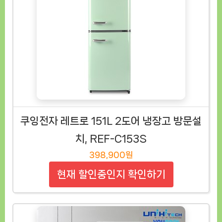
쿠잉전자 레트로 151L 2도어 냉장고 방문설
치, REF-C153S
398,900원
현재 할인중인지 확인하기