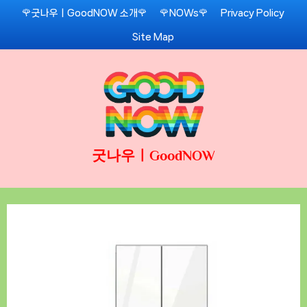
Skip
🌹굿나우ㅣGoodNOW 소개🌹
🌹NOWs🌹
Privacy Policy
to
Site Map
content
굿나우ㅣGoodNOW