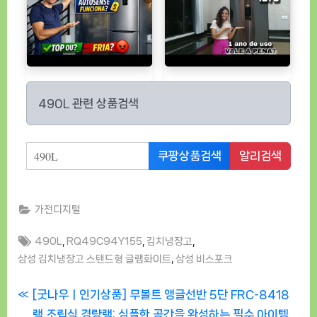
490L 관련 상품검색
알리검색
쿠팡상품검색
가전디지털
Tags:
,
,
,
490L
RQ49C94Y155
김치냉장고
,
삼성 김치냉장고 스탠드형 글램화이트
삼성 비스포크
글
P
[굿나우ㅣ인기상품] 무볼트 앵글선반 5단 FRC-8418
r
랙 조립식 경량랙: 심플한 공간을 완성하는 필수 아이템