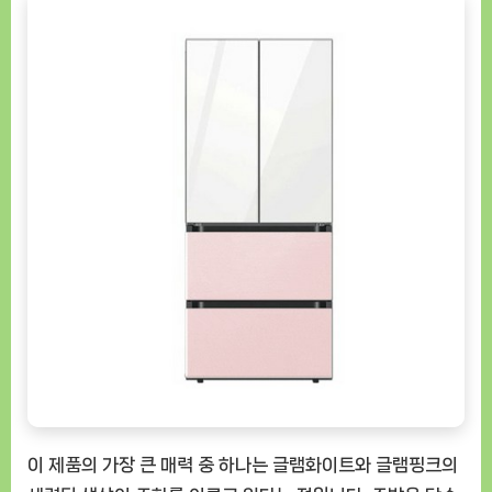
램
화
이
트
글
램
핑
크
RQ49C94Y155
[GoodNOW
ㅣ
추
천
상
품]
이 제품의 가장 큰 매력 중 하나는 글램화이트와 글램핑크의