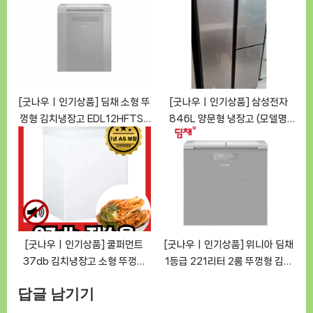
업소용 냉장고 [GoodNOWㅣ추
[GoodNOWㅣ추천상품]
천상품]
[굿나우ㅣ인기상품] 딤채 소형 뚜
[굿나우ㅣ인기상품] 삼성전자
껑형 김치냉장고 EDL12HFTSS
846L 양문형 냉장고 (모델명:
(120L) – 1등급 [GoodNOWㅣ
RS84T1) [GoodNOWㅣ추천
추천상품]
상품]
[굿나우ㅣ인기상품] 쿨퍼먼트
[굿나우ㅣ인기상품] 위니아 딤채
37db 김치냉장고 소형 뚜껑형
1등급 221리터 2룸 뚜껑형 김치
술장고 쌀 냉동 미니 김냉 아이스
냉장고 NDL22JEWNS 무료설치
답글 남기기
크림 냉동고 (모델: 37db)
배송 [GoodNOWㅣ추천상품]
[GoodNOWㅣ추천상품]