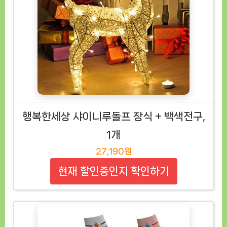
행복한세상 샤이니루돌프 장식 + 백색전구,
1개
27,190원
현재 할인중인지 확인하기