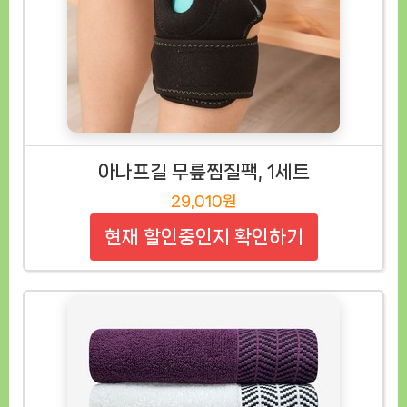
아나프길 무릎찜질팩, 1세트
29,010원
현재 할인중인지 확인하기