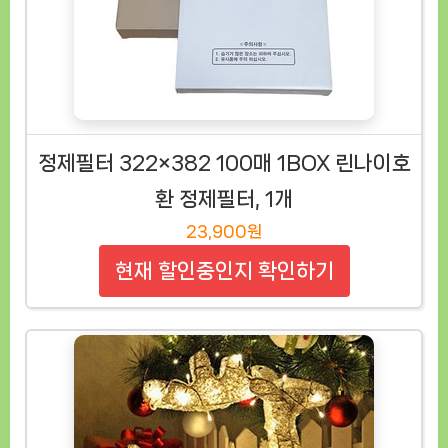
정제필터 322×382 100매 1BOX 린나이호
환 정제필터, 1개
23,900원
현재 할인중인지 확인하기