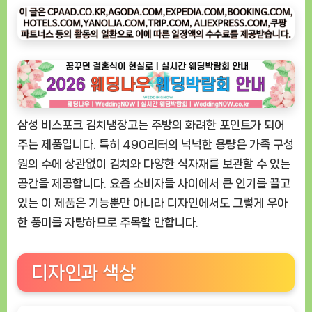
우
ㅣ
인
기
상
품]
삼
삼성 비스포크 김치냉장고는 주방의 화려한 포인트가 되어
성
비
주는 제품입니다. 특히 490리터의 넉넉한 용량은 가족 구성
스
원의 수에 상관없이 김치와 다양한 식자재를 보관할 수 있는
포
공간을 제공합니다. 요즘 소비자들 사이에서 큰 인기를 끌고
크
있는 이 제품은 기능뿐만 아니라 디자인에서도 그렇게 우아
김
한 풍미를 자랑하므로 주목할 만합니다.
치
냉
장
디자인과 색상
고
490L
글