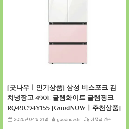
[굿나우ㅣ인기상품] 삼성 비스포크 김
치냉장고 490L 글램화이트 글램핑크
RQ49C94Y155 [GoodNOWㅣ추천상품]
Posted
By
[굿
2026년 04월 21일
goodnow.kr
에 댓글 없음
on
나