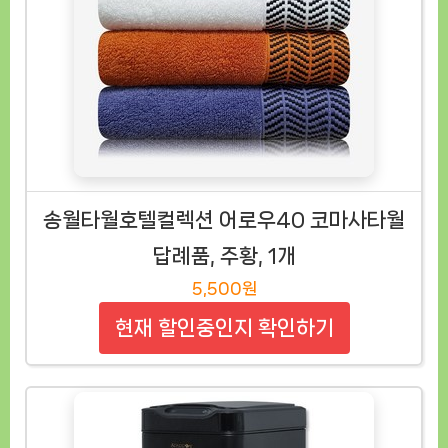
송월타월호텔컬렉션 어로우40 코마사타월
답례품, 주황, 1개
5,500원
현재 할인중인지 확인하기