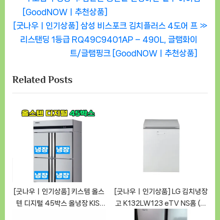
탐
e
[GoodNOWㅣ추천상품]
색
N
v
[굿나우ㅣ인기상품] 삼성 비스포크 김치플러스 4도어 프
e
i
리스탠딩 1등급 RQ49C9401AP – 490L, 글램화이
x
o
트/글램핑크 [GoodNOWㅣ추천상품]
t
u
Related Posts
P
s
o
P
s
o
t
s
:
t
:
[굿나우ㅣ인기상품] 키스템 올스
[굿나우ㅣ인기상품] LG 김치냉장
텐 디지털 45박스 올냉장 KIS-
고 K132LW123 eTV NS홈 (모
PD45R 업소용냉장고: 혁신적인
델번호: K132LW123)