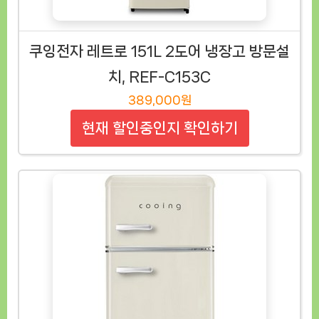
쿠잉전자 레트로 151L 2도어 냉장고 방문설
치, REF-C153C
389,000원
현재 할인중인지 확인하기