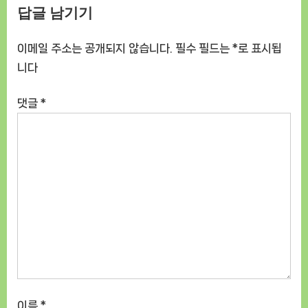
답글 남기기
품질 22.7 4 문짝 프렌치 – 제품
[GoodNOWㅣ추천상품]
정보 및 구매 안내 [GoodNOW
ㅣ추천상품]
이메일 주소는 공개되지 않습니다.
필수 필드는
*
로 표시됩
니다
댓글
*
이름
*