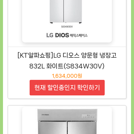
[KT알파쇼핑]LG 디오스 양문형 냉장고
832L 화이트(S834W30V)
1,634,000원
현재 할인중인지 확인하기