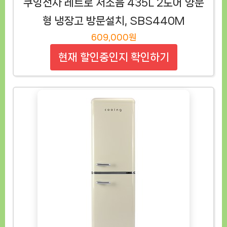
쿠잉전자 레트로 저소음 435L 2도어 양문
형 냉장고 방문설치, SBS440M
609,000원
현재 할인중인지 확인하기