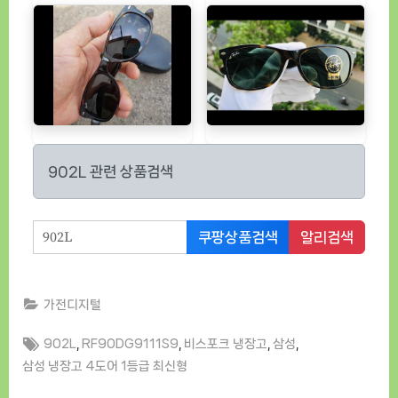
902L 관련 상품검색
쿠팡상품검색
알리검색
가전디지털
Tags:
,
,
,
,
902L
RF90DG9111S9
비스포크 냉장고
삼성
삼성 냉장고 4도어 1등급 최신형