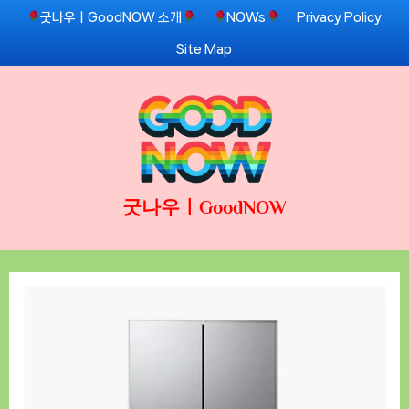
Skip
굿나우ㅣGoodNOW 소개
NOWs
Privacy Policy
to
Site Map
content
굿나우ㅣGoodNOW