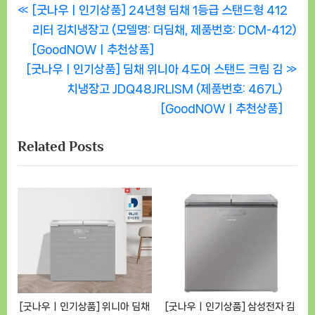
글
P
[굿나우ㅣ인기상품] 24년형 딤채 1등급 스탠드형 412
r
리터 김치냉장고 (모델명: 더딤채, 제품번호: DCM-412)
탐
e
[GoodNOWㅣ추천상품]
색
N
v
[굿나우ㅣ인기상품] 딤채 위니아 4도어 스탠드 크림 김
e
i
치냉장고 JDQ48JRLISM (제품번호: 467L)
x
o
[GoodNOWㅣ추천상품]
t
u
Related Posts
P
s
o
P
s
o
t
s
:
t
:
[굿나우ㅣ인기상품] 위니아 딤채
[굿나우ㅣ인기상품] 삼성전자 김