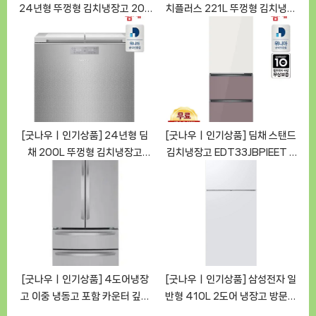
24년형 뚜껑형 김치냉장고 200
치플러스 221L 뚜껑형 김치냉장
리터 (모델명: WD-200L, 제품
고 RP22T3111Z3B
번호: 1234-5678)
[GoodNOWㅣ추천상품]
[GoodNOWㅣ추천상품]
[굿나우ㅣ인기상품] 24년형 딤
[굿나우ㅣ인기상품] 딤채 스탠드
채 200L 뚜껑형 김치냉장고
김치냉장고 EDT33JBPIEET –
EDL20JFWSST (스파크 실버)
330L, 방문설치 옵션
[GoodNOWㅣ추천상품]
[GoodNOWㅣ추천상품]
[굿나우ㅣ인기상품] 4도어냉장
[굿나우ㅣ인기상품] 삼성전자 일
고 이중 냉동고 포함 카운터 깊이
반형 410L 2도어 냉장고 방문설
판매자용 스테인리스 스틸 좋은
치 RT42CG6024WW