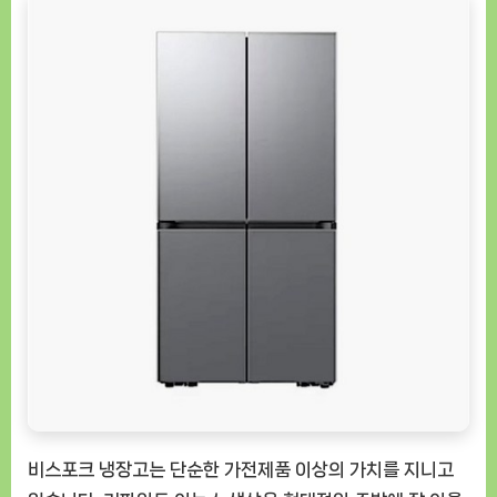
RF90DG9111S9
리
파
인
드
이
녹
스
[GoodNOW
ㅣ
추
천
상
품]
비스포크 냉장고는 단순한 가전제품 이상의 가치를 지니고