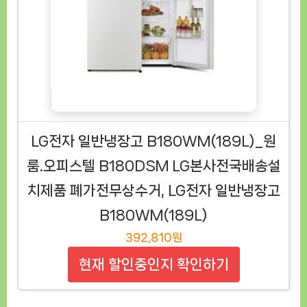
LG전자 일반냉장고 B180WM(189L)_원
룸.오피스텔 B180DSM LG본사전국배송설
치제품 폐가전무상수거, LG전자 일반냉장고
B180WM(189L)
392,810원
현재 할인중인지 확인하기