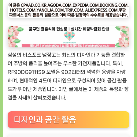
우
ㅣ
인
기
상
품]
삼
삼성의 비스포크 냉장고는 최신의 디자인과 기능을 결합하
성
비
여 주방의 품격을 높여주는 우수한 가전제품입니다. 특히,
스
RF90DG9111S9 모델은 902리터의 넉넉한 용량을 자랑
포
하며, 현대적인 4도어 디자인으로 구성되어 있어 공간 활용
크
도가 뛰어난 제품입니다. 이번 글에서는 이 제품의 특징과 장
냉
점을 자세히 살펴보겠습니다.
장
고
4
디자인과 공간 활용
도
어
902L