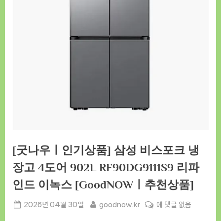
[굿나우ㅣ인기상품] 삼성 비스포크 냉
장고 4도어 902L RF90DG9111S9 리파
인드 이녹스 [GoodNOWㅣ추천상품]
Posted
By
[굿
2026년 04월 30일
goodnow.kr
에 댓글 없음
on
나