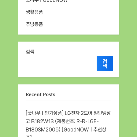
생활용품
주방용품
검색
검
색
Recent Posts
[굿나우ㅣ인기상품] LG전자 2도어 일반냉장
고 B182W13 (제품번호: R-R-LGE-
B180SM2006) [GoodNOWㅣ추천상