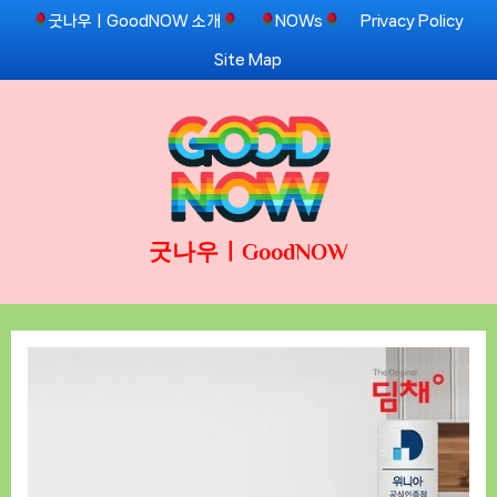
Skip
굿나우ㅣGoodNOW 소개
NOWs
Privacy Policy
to
Site Map
content
굿나우ㅣGoodNOW