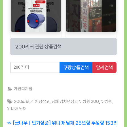
200리터 관련 상품검색
쿠팡상품검색
알리검색
가전디지털
Tags:
,
,
,
,
200리터
김치냉장고
딤채 김치냉장고 뚜껑형 200
뚜껑형
위니아 딤채
글
P
[굿나우ㅣ인기상품] 위니아 딤채 25년형 뚜껑형 153리