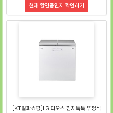
현재 할인중인지 확인하기
[KT알파쇼핑]LG 디오스 김치톡톡 뚜껑식