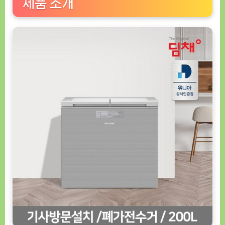
제품 소개
김
치
냉
장
고
200
리
터
(모
델
명:
WD-
200L,
제
품
번
호:
1234-
5678)