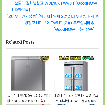
r
터 2도어 김치냉장고 WDL16KTWVST [GoodNOW
탐
e
ㅣ추천상품]
색
N
v
[굿나우ㅣ인기상품] [위니아] 딤채 221리터 뚜껑형 김치
e
i
냉장고 NDL22JEWNS (2룸) 무료설치배송
x
o
[GoodNOWㅣ추천상품]
t
u
Related Posts
P
s
o
P
s
o
t
s
:
t
:
[굿나우ㅣ인기상품] 삼성 김치냉
[굿나우ㅣ인기상품] 키스템 올스
장고 RP20C3111S9 – 혁신적
텐 디지털 45박스 올냉장 KIS-