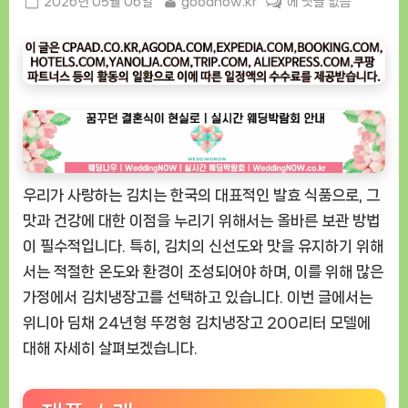
Posted
By
[굿
2026년 05월 06일
goodnow.kr
에 댓글 없음
on
나
우
ㅣ
인
기
상
품]
위
우리가 사랑하는 김치는 한국의 대표적인 발효 식품으로, 그
니
아
맛과 건강에 대한 이점을 누리기 위해서는 올바른 보관 방법
딤
이 필수적입니다. 특히, 김치의 신선도와 맛을 유지하기 위해
채
서는 적절한 온도와 환경이 조성되어야 하며, 이를 위해 많은
24
가정에서 김치냉장고를 선택하고 있습니다. 이번 글에서는
년
위니아 딤채 24년형 뚜껑형 김치냉장고 200리터 모델에
형
대해 자세히 살펴보겠습니다.
뚜
껑
형