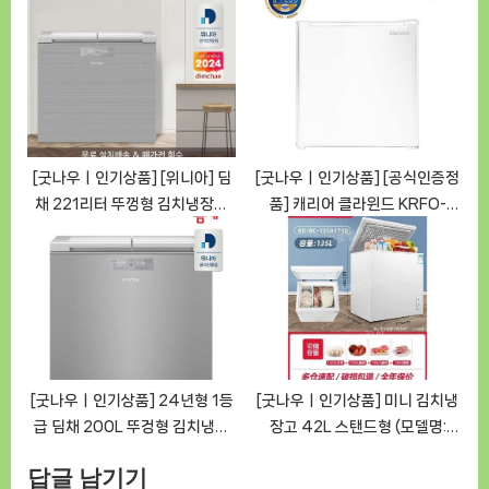
인 저장공간으로 편리한 보관 환
PD45R 업소용냉장고: 혁신적인
경 만들어요 [GoodNOWㅣ추천
업소용 냉장고 [GoodNOWㅣ추
상품]
천상품]
[굿나우ㅣ인기상품] [위니아] 딤
[굿나우ㅣ인기상품] [공식인증정
채 221리터 뚜껑형 김치냉장고
품] 캐리어 클라윈드 KRFO-
NDL22JEWNS (2룸) 무료설치
047ABPWO 47L 미니냉장고
배송 [GoodNOWㅣ추천상품]
– 시원한 여름을 느끼세요
[GoodNOWㅣ추천상품]
[굿나우ㅣ인기상품] 24년형 1등
[굿나우ㅣ인기상품] 미니 김치냉
급 딤채 200L 뚜겅형 김치냉장
장고 42L 스탠드형 (모델명:
고 EDL20JFWRS (루센트실버)
42L-SK, 제품번호: 234600)
답글 남기기
[GoodNOWㅣ추천상품]
[GoodNOWㅣ추천상품]