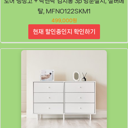
도어 냉장고 + 락앤락 김치통 3p 방문설치, 실버메
탈, MFNO122SKM1
499,000원
현재 할인중인지 확인하기