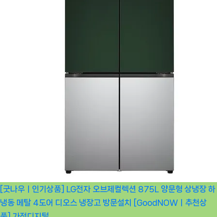
[굿나우ㅣ인기상품] LG전자 오브제컬렉션 875L 양문형 상냉장 하
냉동 메탈 4도어 디오스 냉장고 방문설치 [GoodNOWㅣ추천상
품]
가전디지털