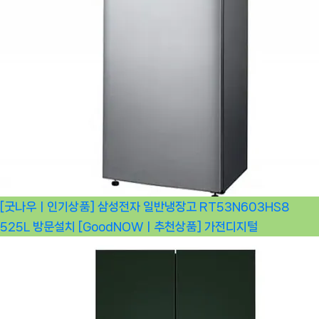
[굿나우ㅣ인기상품] 삼성전자 일반냉장고 RT53N603HS8
525L 방문설치 [GoodNOWㅣ추천상품]
가전디지털