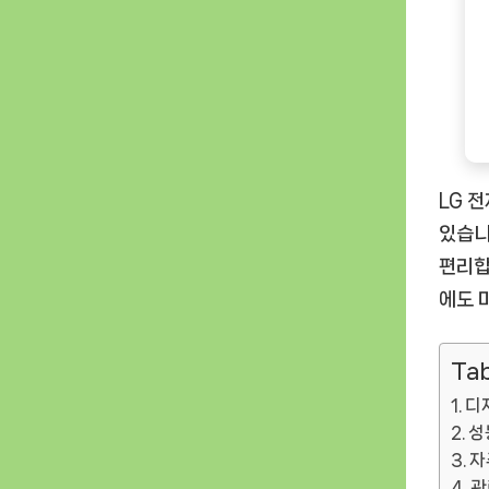
LG 
있습니
편리합
에도 
Tab
디
성
자
관