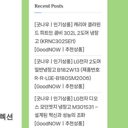
Recent Posts
[굿나우ㅣ인기상품] 캐리어 클라윈
드 피트인 콤비 302L 2도어 냉장
고 (KRNC302SEI1)
[GoodNOWㅣ추천상품]
[굿나우ㅣ인기상품] LG전자 2도어
일반냉장고 B182W13 (제품번호:
R-R-LGE-B180SM2006)
[GoodNOWㅣ추천상품]
[굿나우ㅣ인기상품] LG전자 디오
스 모던엣지 냉장고 M301S31 –
설계된 혁신과 성능의 조화
컬렉션
[GoodNOWㅣ추천상품]