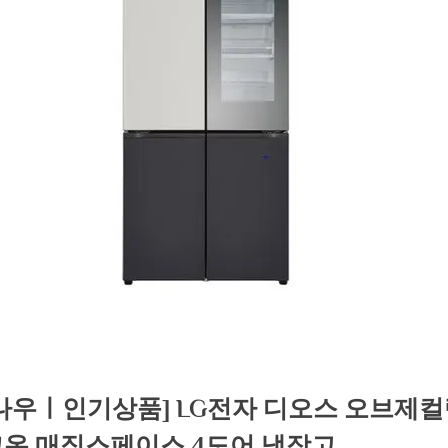
나우ㅣ인기상품] LG전자 디오스 오브제
온 매직스페이스 4도어 냉장고