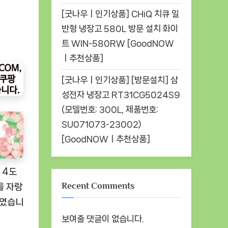
[굿나우ㅣ인기상품] CHiQ 치큐 일
반형 냉장고 580L 방문 설치 화이
트 WIN-580RW [GoodNOW
ㅣ추천상품]
[굿나우ㅣ인기상품] [방문설치] 삼
성전자 냉장고 RT31CG5024S9
(모델번호: 300L, 제품번호:
SU071073-23002)
[GoodNOWㅣ추천상품]
 4도
Recent Comments
을 자랑
높였습니
보여줄 댓글이 없습니다.