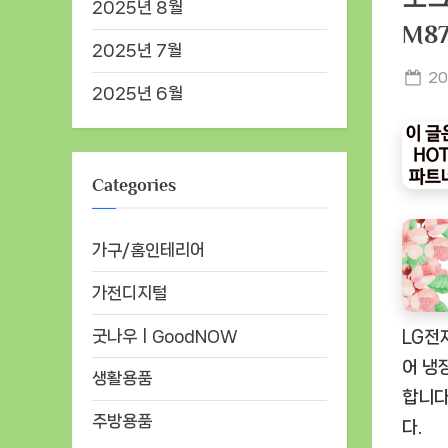
2025년 8월
M8
2025년 7월
Po
20
2025년 6월
on
Categories
가구/홈인테리어
가전디지털
굿나우ㅣGoodNOW
LG전
어 냉
생활용품
합니다
주방용품
다.