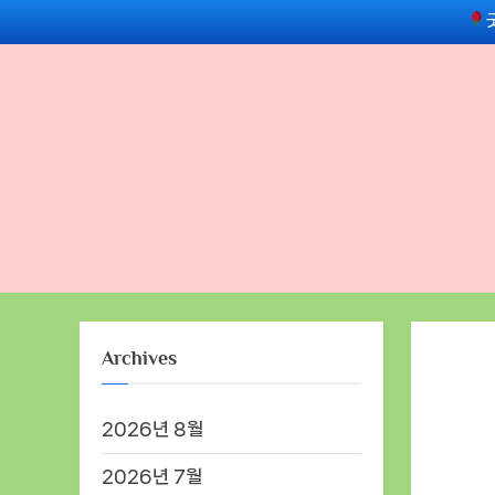
Skip
to
content
Archives
2026년 8월
2026년 7월