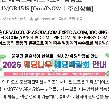
74MGB451S [GoodNOWㅣ추천상품]
sted
By
[굿
25년 08월 08일
goodnow.kr
에 댓글 없음
나
우
ㅣ
인
기
상
품]
LG
전
자의 디오스 오브제컬렉션 시리즈에서 나온 노크온 매직스페이스
자
디
장고 M874MGB451S는 고객들에게 눈길을 끄는 강력한 성능
오
. 이 제품은 색상 선택이 가능하며, 홈바가 포함되어 편의성을 
스
오