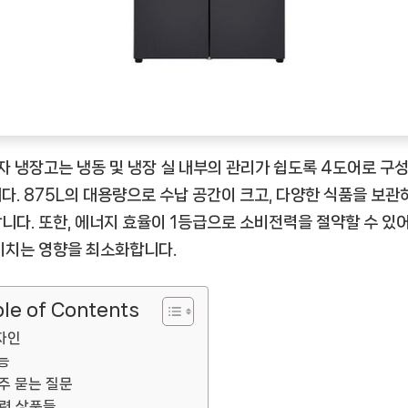
냉
장
고
M874MGB451S
[GoodNOW
ㅣ
추
전자 냉장고는 냉동 및 냉장 실 내부의 관리가 쉽도록 4도어로 구
천
다. 875L의 대용량으로 수납 공간이 크고, 다양한 식품을 보
상
니다. 또한, 에너지 효율이 1등급으로 소비전력을 절약할 수 있
품]
미치는 영향을 최소화합니다.
le of Contents
자인
능
주 묻는 질문
련 상품들