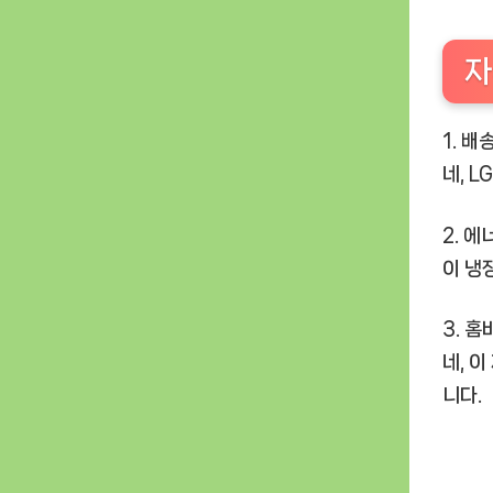
자
1. 
네, 
2. 
이 냉
3. 
네, 
니다.