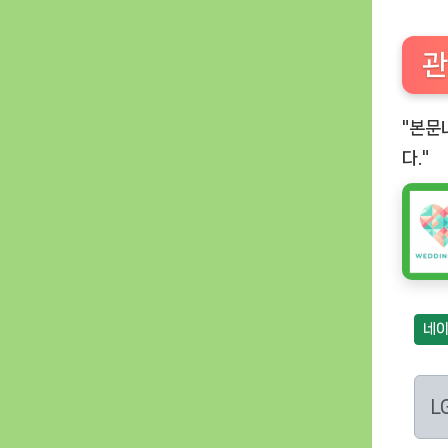
관
"본문
다."
네이
L