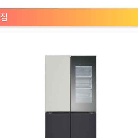
브
제
징
컬
렉
션
노
크
온
매
직
스
페
이
스
4
도
어