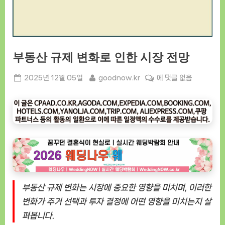
부동산 규제 변화로 인한 시장 전망
Posted
By
부
2025년 12월 05일
goodnow.kr
에 댓글 없음
on
동
산
규
제
변
화
로
인
한
부동산 규제 변화는 시장에 중요한 영향을 미치며, 이러한
시
변화가 주거 선택과 투자 결정에 어떤 영향을 미치는지 살
장
펴봅니다.
전