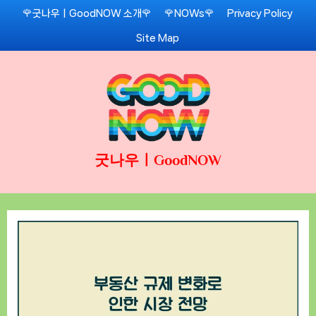
Skip
🌹굿나우ㅣGoodNOW 소개🌹
🌹NOWs🌹
Privacy Policy
to
Site Map
content
굿나우ㅣGoodNOW