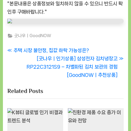
"본문내용은 상품정보와 일치하지 않을 수 있으니 반드시 확
인후 구매바랍니다."
굿나우ㅣGoodNOW
글
P
주택 시장 불안정, 집값 하락 가능성은?
r
N
[굿나우ㅣ인기상품] 삼성전자 김치냉장고
탐
e
e
RP22C3121S9 – 차별화된 김치 보관의 경험
색
v
x
[GoodNOWㅣ추천상품]
i
t
Related Posts
o
P
u
o
s
s
P
t
o
: