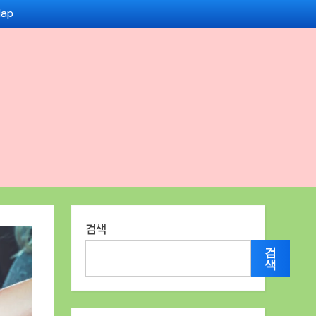
Map
검색
검
색