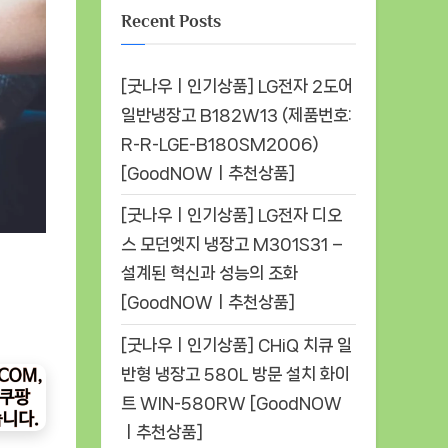
Recent Posts
[굿나우ㅣ인기상품] LG전자 2도어
일반냉장고 B182W13 (제품번호:
R-R-LGE-B180SM2006)
[GoodNOWㅣ추천상품]
[굿나우ㅣ인기상품] LG전자 디오
스 모던엣지 냉장고 M301S31 –
설계된 혁신과 성능의 조화
[GoodNOWㅣ추천상품]
[굿나우ㅣ인기상품] CHiQ 치큐 일
반형 냉장고 580L 방문 설치 화이
트 WIN-580RW [GoodNOW
ㅣ추천상품]