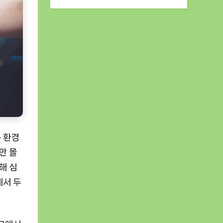
 환경
만 몰
해 심
에서 두