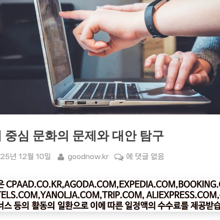
 중심 문화의 문제와 대안 탐구
sted
By
입
25년 12월 10일
goodnow.kr
에 댓글 없음
시
중
심
문