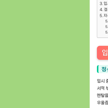
입
결
자
입
정
입시 
서적 
멘탈을
우울증