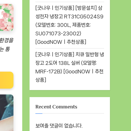
[굿나우ㅣ인기상품] [방문설치] 삼
성전자 냉장고 RT31CG5024S9
(모델번호: 300L, 제품번호:
SU071073-23002)
 환경을
[GoodNOWㅣ추천상품]
는 통
[굿나우ㅣ인기상품] 치큐 일반형 냉
장고 2도어 138L 실버 (모델명:
MRF-172B) [GoodNOWㅣ추천
상품]
Recent Comments
보여줄 댓글이 없습니다.