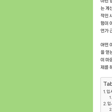
이런 
는 계
적인 
험이 
언가 
어떤 
을 얻
이 마
제를 
Tab
입
입