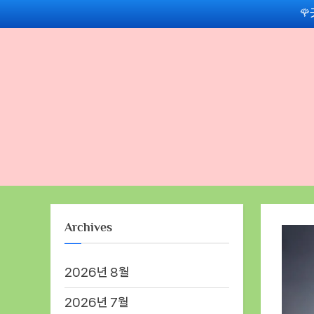
Skip

to
content
Archives
2026년 8월
2026년 7월