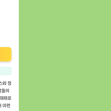
스와 정
생들의
 때때로
어 이런