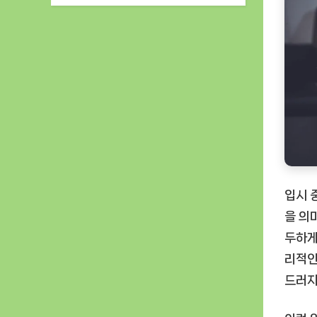
입시 
을 의
두하게
리적인
드러지