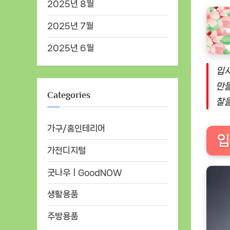
2025년 8월
2025년 7월
2025년 6월
입시
만들
Categories
찰을
가구/홈인테리어
입
가전디지털
굿나우ㅣGoodNOW
생활용품
주방용품