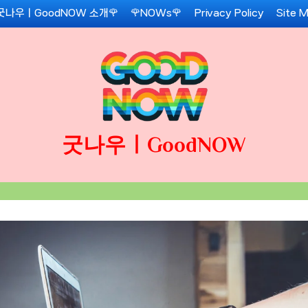
굿나우ㅣGoodNOW 소개🌹
🌹NOWs🌹
Privacy Policy
Site 
굿나우ㅣGoodNOW